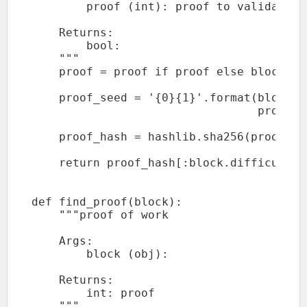
        proof (int): proof to validate

    Returns:

        bool:

    """

    proof = proof if proof else block.pro
    proof_seed = '{0}{1}'.format(block.h
                                 proof).e
    proof_hash = hashlib.sha256(proof_se
    return proof_hash[:block.difficulty]
def find_proof(block):

    """proof of work

    Args:

        block (obj):

    Returns:

        int: proof

    """
