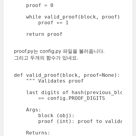
    proof = 0

    while valid_proof(block, proof) is Fa
        proof += 1

proof.py는 config.py 파일을 불러옵니다.
그리고 두개의 함수가 있네요.
def valid_proof(block, proof=None):

    """ Validates proof

    last digits of hash(previous_block.h
        == config.PROOF_DIGITS

    Args:

        block (obj):

        proof (int): proof to validate

    Returns:
