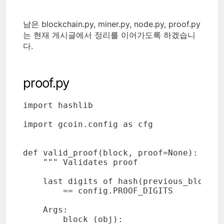
남은 blockchain.py, miner.py, node.py, proof.py
는 현재 게시글에서 정리를 이어가도록 하겠습니
다.
proof.py
import hashlib

import gcoin.config as cfg

def valid_proof(block, proof=None):

    """ Validates proof

    last digits of hash(previous_block.h
        == config.PROOF_DIGITS

    Args:

        block (obj):
