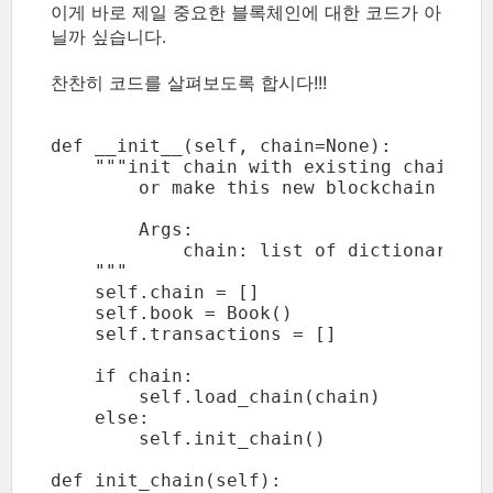
이게 바로 제일 중요한 블록체인에 대한 코드가 아
닐까 싶습니다.
찬찬히 코드를 살펴보도록 합시다!!!
def __init__(self, chain=None):

    """init chain with existing chain

        or make this new blockchain

        Args:

            chain: list of dictionary of
    """

    self.chain = []

    self.book = Book()

    self.transactions = []

    if chain:

        self.load_chain(chain)

    else:

def init_chain(self):
