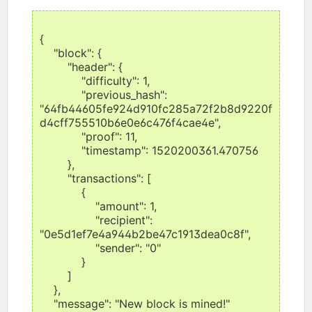
{
"block": {
"header": {
"difficulty": 1,
"previous_hash":
"64fb44605fe924d910fc285a72f2b8d9220f
d4cff755510b6e0e6c476f4cae4e",
"proof": 11,
"timestamp": 1520200361.470756
},
"transactions": [
{
"amount": 1,
"recipient":
"0e5d1ef7e4a944b2be47c1913dea0c8f",
"sender": "0"
}
]
},
"message": "New block is mined!"