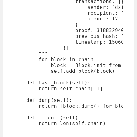
                    transactions: [{

                        sender: 'dsf9s9f0
                        recipient: 'dfsad
                        amount: 12

                    }]

                    proof: 318832940000

                    previous_hash: 'fj9a
                    timestamp: 1506057125
                }]

        """

        for block in chain:

            block = Block.init_from_json(
            self.add_block(block)

    def last_block(self):

        return self.chain[-1]

    def dump(self):

        return [block.dump() for block i
    def __len__(self):
