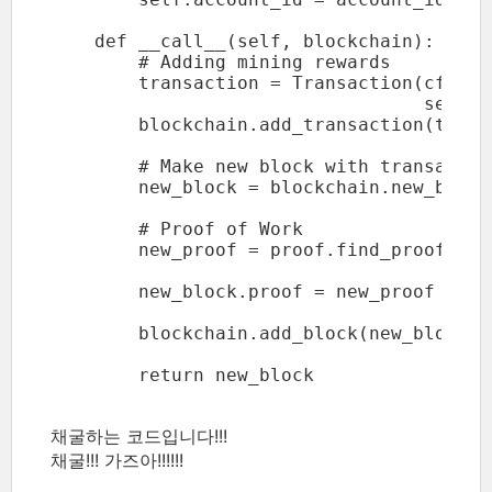
    def __call__(self, blockchain):

        # Adding mining rewards

        transaction = Transaction(cfg.GE
                                  self.a
        blockchain.add_transaction(transa
        # Make new block with transactio
        new_block = blockchain.new_block(
        # Proof of Work

        new_proof = proof.find_proof(new_
        new_block.proof = new_proof

        blockchain.add_block(new_block)

채굴하는 코드입니다!!!
채굴!!! 가즈아!!!!!!