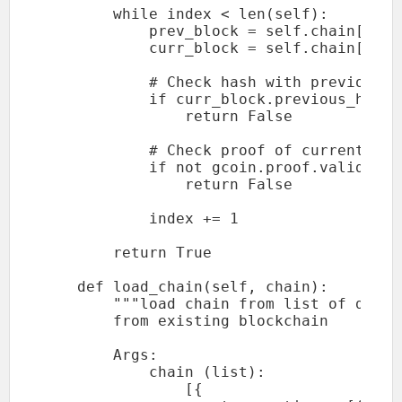
        while index < len(self):

            prev_block = self.chain[index
            curr_block = self.chain[index
            # Check hash with previous ha
            if curr_block.previous_hash 
                return False

            # Check proof of current bloc
            if not gcoin.proof.valid_pro
                return False

            index += 1

        return True

    def load_chain(self, chain):

        """load chain from list of dictio
        from existing blockchain

        Args:

            chain (list):

                [{
