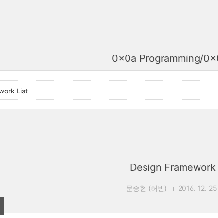
0x0a Programming/0
work List
Design Framework 
문승현 (허빈)
2016. 12. 25