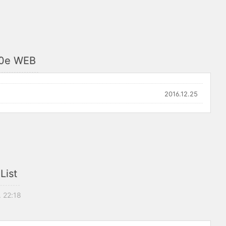
x0e WEB
2016.12.25
List
. 22:18