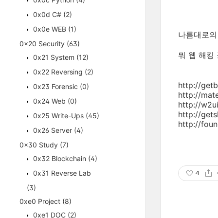
0x0d C#
(2)
0x0e WEB
(1)
나름대로의 
0x20 Security
(63)
뭐 웹 해킹
0x21 System
(12)
0x22 Reversing
(2)
http://get
0x23 Forensic
(0)
http://mat
0x24 Web
(0)
http://w2u
http://get
0x25 Write-Ups
(45)
http://fou
0x26 Server
(4)
0x30 Study
(7)
0x32 Blockchain
(4)
0x31 Reverse Lab
4
(3)
0xe0 Project
(8)
0xe1 DOC
(2)