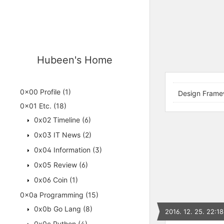
Hubeen's Home
0x00 Profile
(1)
Design Frame
0x01 Etc.
(18)
0x02 Timeline
(6)
0x03 IT News
(2)
0x04 Information
(3)
0x05 Review
(6)
0x06 Coin
(1)
0x0a Programming
(15)
0x0b Go Lang
(8)
2016. 12. 25. 22:18
0x0c Python
(4)