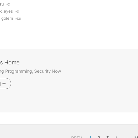
ru
(0)
ck_eyes
(0)
n_golem
(62)
's Home
ing Programming, Security Now
기
PREV
1
2
3
4
···
1