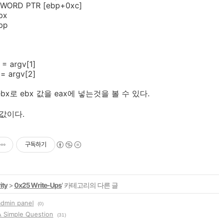
DWORD PTR [ebp+0xc]
bx
bp
= argv[1]
= argv[2]
 ebx로 ebx 값을 eax에 넣는것을 볼 수 있다.
턴값이다.
구독하기
ity
>
0x25 Write-Ups
' 카테고리의 다른 글
admin panel
(0)
A Simple Question
(31)