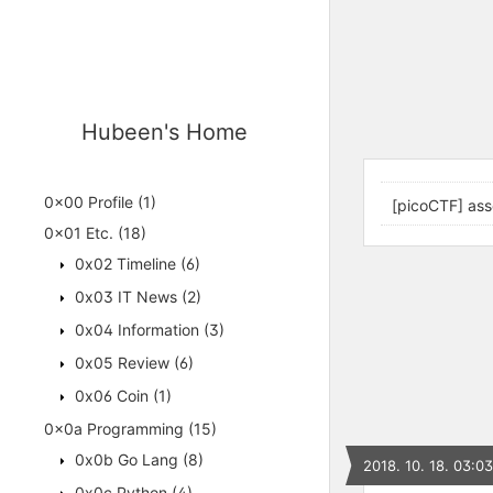
Hubeen's Home
0x00 Profile
(1)
[picoCTF] as
0x01 Etc.
(18)
0x02 Timeline
(6)
0x03 IT News
(2)
0x04 Information
(3)
0x05 Review
(6)
0x06 Coin
(1)
0x0a Programming
(15)
0x0b Go Lang
(8)
2018. 10. 18. 03:03
0x0c Python
(4)