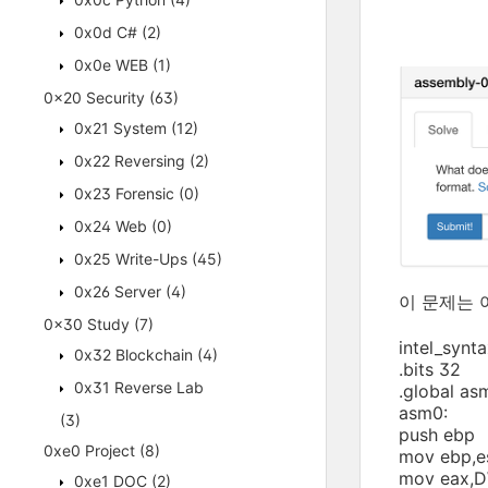
0x0d C#
(2)
0x0e WEB
(1)
0x20 Security
(63)
0x21 System
(12)
0x22 Reversing
(2)
0x23 Forensic
(0)
0x24 Web
(0)
0x25 Write-Ups
(45)
0x26 Server
(4)
이 문제는 
0x30 Study
(7)
intel_synt
0x32 Blockchain
(4)
.bits 32
0x31 Reverse Lab
.global as
asm0:
(3)
push ebp
0xe0 Project
(8)
mov ebp,e
mov eax,
0xe1 DOC
(2)