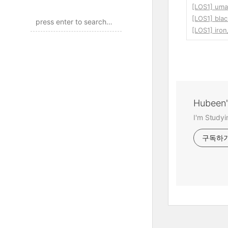
[LOS1] uma
[LOS1] bla
[LOS1] iro
Hubeen
I'm Study
구독하