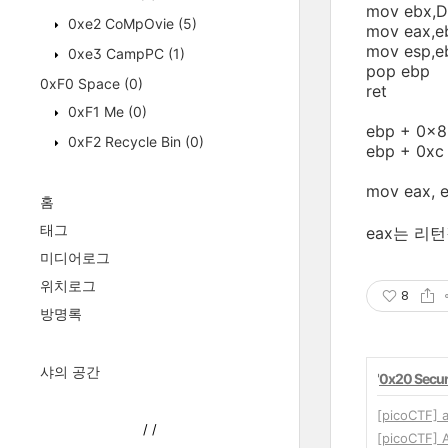
mov ebx,
0xe2 CoMpOvie
(5)
mov eax,e
mov esp,e
0xe3 CampPC
(1)
pop ebp
0xF0 Space
(0)
ret
0xF1 Me
(0)
ebp + 0x8 
0xF2 Recycle Bin
(0)
ebp + 0xc 
mov eax,
홈
태그
eax는 리
미디어로그
위치로그
8
방명록
샤의 공간
'
0x20 Secur
[picoCTF] 
/
/
[picoCTF] 