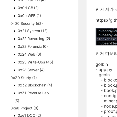
0x0d C#
(2)
먼저 제가 
0x0e WEB
(1)
https://gi
0x20 Security
(63)
0x21 System
(12)
0x22 Reversing
(2)
0x23 Forensic
(0)
먼저 다운받
0x24 Web
(0)
0x25 Write-Ups
(45)
golbin
- app.py
0x26 Server
(4)
- gcoin
0x30 Study
(7)
- blockc
- block.
0x32 Blockchain
(4)
- book.
0x31 Reverse Lab
- config
- miner.
(3)
- node.
0xe0 Project
(8)
- proof.
0xe1 DOC
(2)
- __pyca