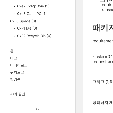
- require
0xe2 CoMpOvie
(5)
- transac
0xe3 CampPC
(1)
0xF0 Space
(0)
패키
0xF1 Me
(0)
0xF2 Recycle Bin
(0)
require
홈
Flask==0.1
태그
requests==
미디어로그
위치로그
방명록
그리고 깃허
샤의 공간
정리하자면
/
/