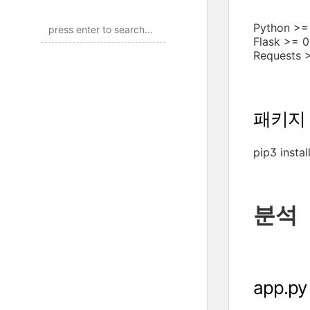
Python >=
Flask >= 0
Requests >
패키지
pip3 instal
분석
app.py