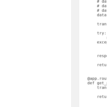
    # da
    # da
    # da
    data
    tran
    try:

        
    exce
        
    resp
    retu
@app.rou
def get_
    tran
    retu