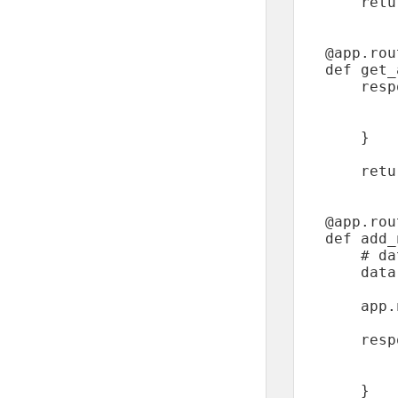
    retu
@app.rou
def get_
    resp
        
        
    }

    retu
@app.rou
def add_
    # da
    data
    app.
    resp
        
        
    }
