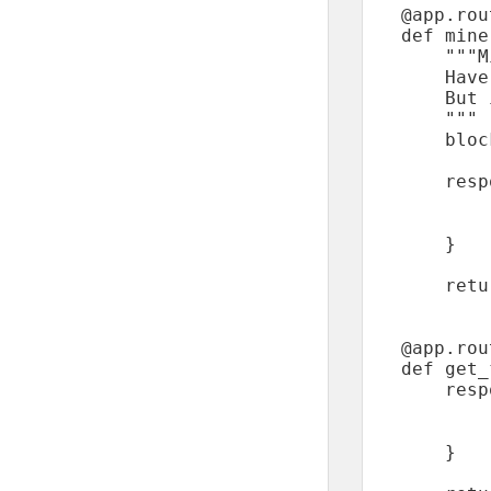
@app.rou
def mine
    """M
    Have
    But 
    """

    bloc
    resp
        
        
    }

    retu
@app.rou
def get_
    resp
        
        
    }
