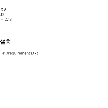
 3.6
.12
= 2.18
 설치
l -r ./requirements.txt