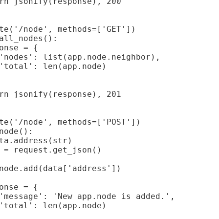
rn jsonify(response), 200

te('/node', methods=['GET'])

all_nodes():

onse = {

'nodes': list(app.node.neighbor),

'total': len(app.node)

rn jsonify(response), 201

te('/node', methods=['POST'])

node():

ta.address(str)

 = request.get_json()

node.add(data['address'])

onse = {

'message': 'New app.node is added.',

'total': len(app.node)
