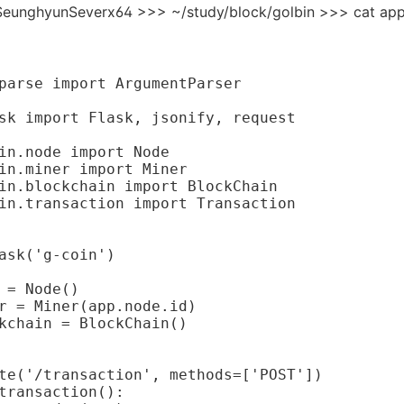
unghyunSeverx64 >>> ~/study/block/golbin >>> cat app
parse import ArgumentParser

sk import Flask, jsonify, request

in.node import Node

in.miner import Miner

in.blockchain import BlockChain

in.transaction import Transaction

ask('g-coin')

 = Node()

r = Miner(app.node.id)

kchain = BlockChain()

te('/transaction', methods=['POST'])

transaction():
