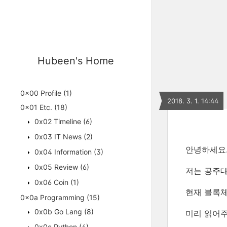
Hubeen's Home
0x00 Profile
(1)
2018. 3. 1. 14:44
0x01 Etc.
(18)
0x02 Timeline
(6)
0x03 IT News
(2)
안녕하세요
0x04 Information
(3)
0x05 Review
(6)
저는 공주
0x06 Coin
(1)
현재 블록체
0x0a Programming
(15)
0x0b Go Lang
(8)
미리 읽어주
0x0c Python
(4)