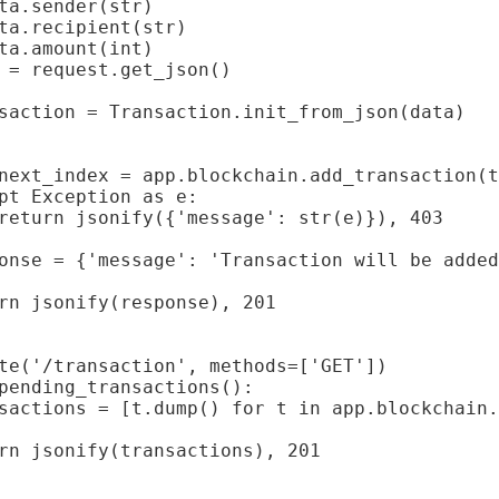
ta.sender(str)

ta.recipient(str)

ta.amount(int)

 = request.get_json()

saction = Transaction.init_from_json(data)

next_index = app.blockchain.add_transaction(t
pt Exception as e:

return jsonify({'message': str(e)}), 403

onse = {'message': 'Transaction will be added
rn jsonify(response), 201

te('/transaction', methods=['GET'])

pending_transactions():

sactions = [t.dump() for t in app.blockchain.
rn jsonify(transactions), 201
