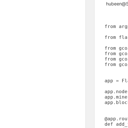
hubeen@Se
from arg
from fla
from gco
from gco
from gco
from gco
app = Fl
app.node
app.mine
app.bloc
@app.rou
def add_