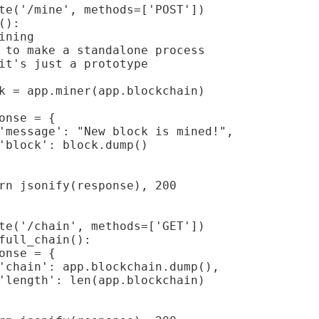
te('/mine', methods=['POST'])

():

ining

 to make a standalone process

it's just a prototype

k = app.miner(app.blockchain)

onse = {

'message': "New block is mined!",

'block': block.dump()

rn jsonify(response), 200

te('/chain', methods=['GET'])

full_chain():

onse = {

'chain': app.blockchain.dump(),

'length': len(app.blockchain)
