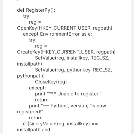
def RegisterPy():
try:
reg =
OpenKey(HKEY_CURRENT_USER, regpath)
except EnvironmentError as e:
try:
reg =
CreateKey(HKEY_CURRENT_USER, regpath)
SetValue(reg, installkey, REG_SZ,
installpath)
SetValue(reg, pythonkey, REG_SZ,
pythonpath)
CloseKey(reg)
except:
print "*** Unable to register!"
return
print "--- Python", version, "is now
registered!"
return
if (QueryValue(reg, installkey) ==
installpath and