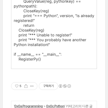
QueryValue(reg, pythonkey) ==
pythonpath):
CloseKey(reg)
print "=== Python", version, "is already
registered!"
return
CloseKey(reg)
print "*** Unable to register!"
print "*** You probably have another
Python installation!"
if __name__ == "__main__":
RegisterPy()
5
구독하기
'
0x0a Programming
>
0x0c Python
' 카테고리의 다른 글