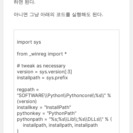
하면 된다.
아니면 그냥 아래의 코드를 실행해도 된다.
import sys
from _winreg import *
# tweak as necessary
version = sys.version[:3]
installpath = sys.prefix
regpath =
"SOFTWARE\\Python\\Pythoncore\\%s\\" %
(version)
installkey = "InstallPath"
pythonkey = "PythonPath"
pythonpath = "%s;%s\\Lib\\;%s\\DLLs\\" % (
installpath, installpath, installpath
)